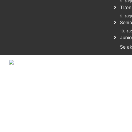
9. aug
Træn
9. aug
Seni
10. au
Junio
Se ak
© 2011-2026