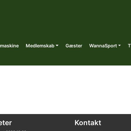
dmaskine
Medlemskab
Gæster
WannaSport
T
eter
Kontakt