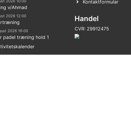
ust 2026 10:00
Kontaktformular
ing v/Ahmad
ust 2026 12:00
Handel
ortræning
CVR: 29912475
gust 2026 16:00
r padel træning hold 1
tivitetskalender